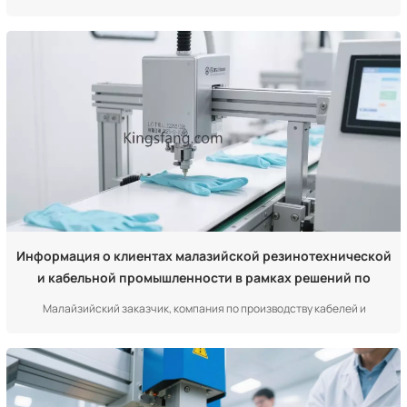
специализируется на производстве миниатюрных электронных
компонентов (таких как печатные платы, микросхемы и конденсаторы)
размером от 2 мм x 2 мм. Для отслеживания цепочки поставок им
необходимы печатные коды, а ежедневный объем производст...
Информация о клиентах малазийской резинотехнической
и кабельной промышленности в рамках решений по
идентификации продукции.
Малайзийский заказчик, компания по производству кабелей и
резиновых изделий, является ключевым поставщиком для
энергетической и автомобильной промышленности страны. Основная
линейка продукции включает высоковольтные кабели 10-220 кВ
(включая резиновые изоляционные слои), маслостойкие резиновые