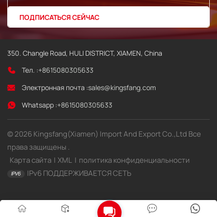
350. Changle Road, HULI DISTRICT, XIAMEN, China
Тел. :
+8615080305633
Электронная почта :
sales@kingsfang.com
Whatsapp :
+8615080305633
© 2026 Kingsfang(Xiamen) Import And Export Co.,Ltd Все
права защищены .
Карта сайта
|
XML
|
политика конфиденциальности
IPv6 ПОДДЕРЖИВАЕТСЯ СЕТЬ