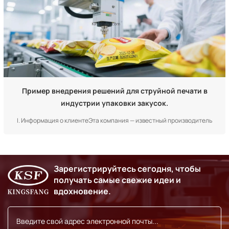
упло...
Пример внедрения решений для струйной печати в
индустрии упаковки закусок.
I. Информация о клиентеЭта компания — известный производитель
упаковки для снеков в Юго-Восточной Азии, специализирующийся на
упаковке картофельных чипсов, печенья, орехов и других продуктов с
использованием композитных пленок, пакетов из алюминиевой фольги
Зарегистрируйтесь сегодня, чтобы
и бумажных пакетов. Компания располагает 5...
получать самые свежие идеи и
вдохновение.