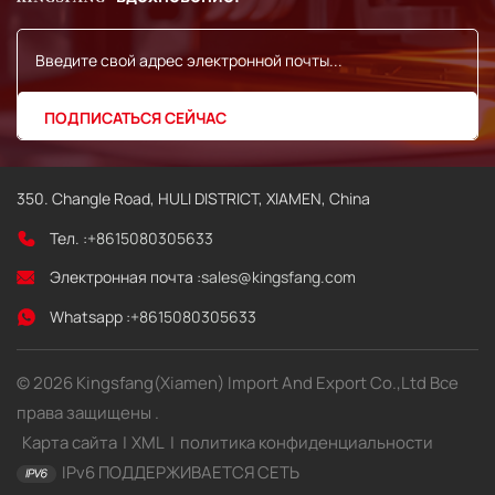
350. Changle Road, HULI DISTRICT, XIAMEN, China
Тел. :
+8615080305633
Электронная почта :
sales@kingsfang.com
Whatsapp :
+8615080305633
© 2026 Kingsfang(Xiamen) Import And Export Co.,Ltd Все
права защищены .
Карта сайта
|
XML
|
политика конфиденциальности
IPv6 ПОДДЕРЖИВАЕТСЯ СЕТЬ