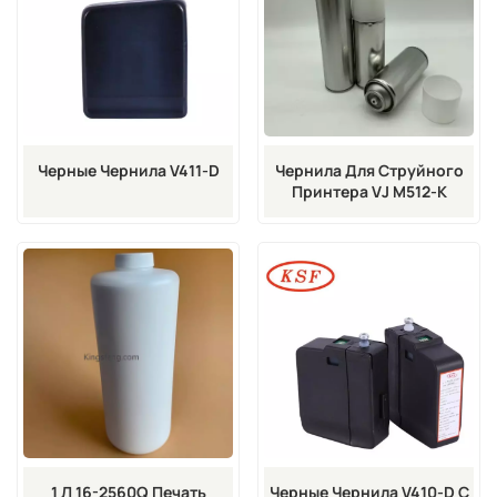
Черные Чернила V411-D
Чернила Для Струйного
Принтера VJ M512-K
Объемом 365 Мл,
Предназначенные Для
Печати Крупных
Символов.
1 Л 16-2560Q Печать
Черные Чернила V410-D С