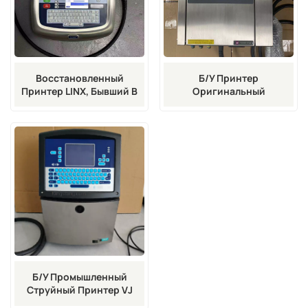
Восстановленный
Б/у Принтер
Принтер LINX, Бывший В
Оригинальный
Употреблении, Ultima MIDI
Подержанный Струйный
7900.
Принтер Markem-Imaje
9020
Б/у Промышленный
Струйный Принтер VJ
1220.