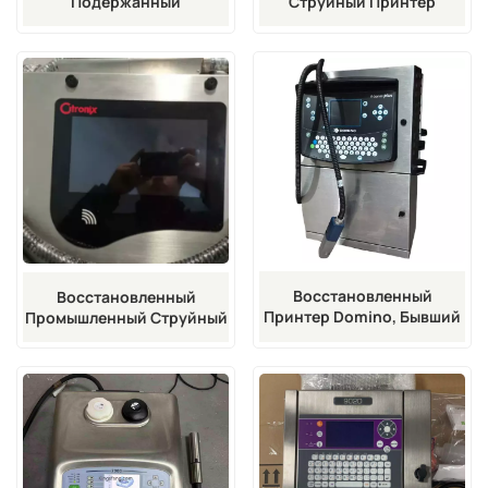
Подержанный
Струйный Принтер
Промышленный Струйный
Непрерывной Печати
Принтер Cij RX2 UX GU
Willett 630,
Серии Для Печати Штрих-
Промышленный Принтер
Кодов На Упаковке.
Для Пакетной
Маркировки И Печати
Сроков Годности.
Восстановленный
Восстановленный
Принтер Domino, Бывший
Промышленный Струйный
В Употреблении, Модель
Принтер Даты CI 5500 Для
A200+, Подержанный
Восстановленных
Струйный Принтер.
Струйных Принтеров
Citronix CI700 CI1000
CI3000 CI5000