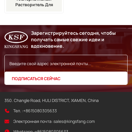
Растворитель Для
Струйных Принтеров
Rottweil (1 Л) От Компании
Industrial Supplies
Зарегистрируйтесь сегодня, чтобы
получать самые свежие идеи и
вдохновение.
350. Changle Road, HULI DISTRICT, XIAMEN, China
Тел. :
+8615080305633
Электронная почта :
sales@kingsfang.com
Whatsapp :
+8615080305633