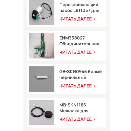
Перекачивающий
насос LB11057 для
струйного принтера
ЧИТАТЬ ДАЛЕЕ
8900
ENM338027
Объединительная
плата в сборе для
ЧИТАТЬ ДАЛЕЕ
принтера Markem-
Imaje 2200
GB-SKN0946 Белый
чернильный
стержень для
ЧИТАТЬ ДАЛЕЕ
струйного принтера
Rottweil, 8*35 мм
MB-SKN1166
Мешалка для
пигментов Rottweil
ЧИТАТЬ ДАЛЕЕ
для типа M/R