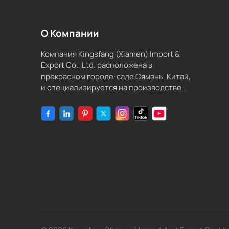
О Компании
Компания Kingsfang (Xiamen) Import &
Export Co., Ltd. расположена в
прекрасном городе-саде Сямэнь, Китай,
и специализируется на производстве
совместимых расходных материалов и
чернил для струйных принтеров.