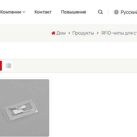
Pусски
 Компании
Контакт
Повышение
Дом
Продукты
RFID-чипы для 
English
Pусский
Español
Português
العربية
فارسی