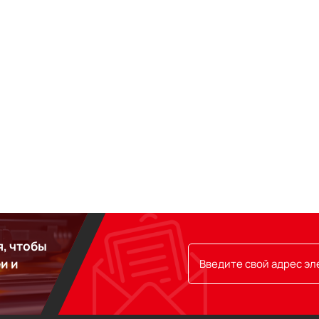
, чтобы
и и