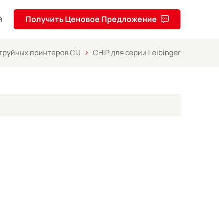
Получить Ценовое Предложение
й
струйных принтеров CIJ
CHIP для серии Leibinger