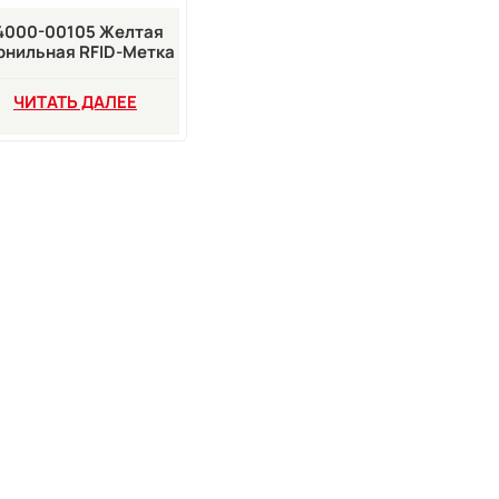
4000-00105 Желтая
рнильная RFID-Метка
 Струйного Принтера
Leibinger Jet2neo
ЧИТАТЬ ДАЛЕЕ