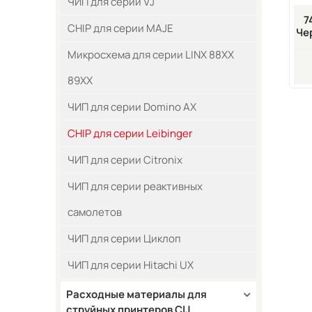
ЧИП для серии VJ
7
CHIP для серии MAJE
Че
Для
Микросхема для серии LINX 88XX
89XX
ЧИП для серии Domino AX
CHIP для серии Leibinger
ЧИП для серии Citronix
ЧИП для серии реактивных
самолетов
ЧИП для серии Циклоп
ЧИП для серии Hitachi UX
Расходные материалы для
струйных принтеров CIJ