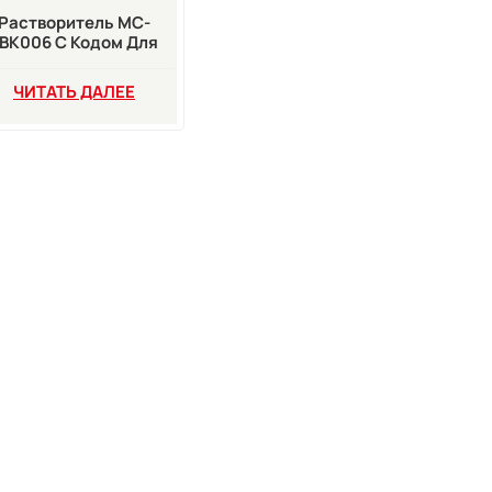
Растворитель MC-
BK006 С Кодом Для
труйных Принтеров
A320i A420i A520i
ЧИТАТЬ ДАЛЕЕ