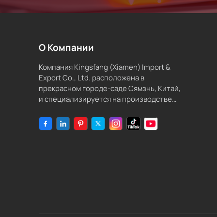
О Компании
Компания Kingsfang (Xiamen) Import &
Export Co., Ltd. расположена в
прекрасном городе-саде Сямэнь, Китай,
и специализируется на производстве
совместимых расходных материалов и
чернил для струйных принтеров.