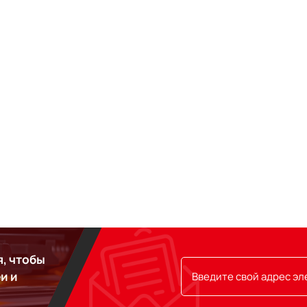
, чтобы
и и