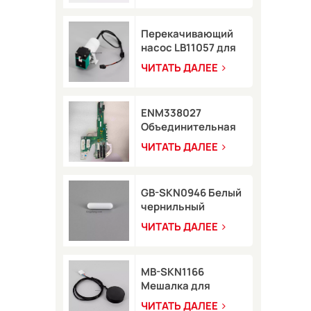
Domino A-GP A120
Перекачивающий
насос LB11057 для
струйного принтера
ЧИТАТЬ ДАЛЕЕ
8900
ENM338027
Объединительная
плата в сборе для
ЧИТАТЬ ДАЛЕЕ
принтера Markem-
Imaje 2200
GB-SKN0946 Белый
чернильный
стержень для
ЧИТАТЬ ДАЛЕЕ
струйного принтера
Rottweil, 8*35 мм
MB-SKN1166
Мешалка для
пигментов Rottweil
ЧИТАТЬ ДАЛЕЕ