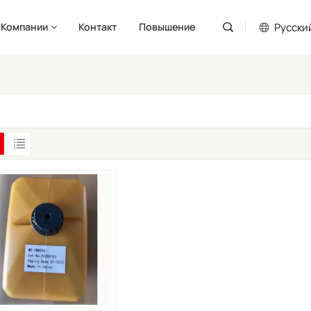
Pусски
 Компании
Контакт
Повышение
English
Pусский
Español
Português
العربية
فارسی