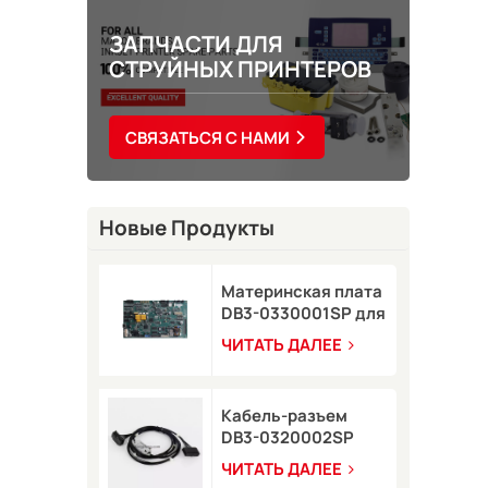
ЗАПЧАСТИ ДЛЯ
СТРУЙНЫХ ПРИНТЕРОВ
СВЯЗАТЬСЯ С НАМИ
Новые Продукты
Материнская плата
DB3-0330001SP для
струйного принтера
ЧИТАТЬ ДАЛЕЕ
Domino A-GP
Кабель-разъем
DB3-0320002SP
серии A для
ЧИТАТЬ ДАЛЕЕ
струйного принтера