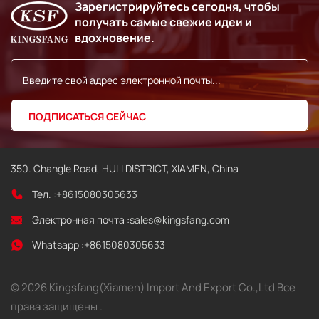
отвечает за управление
Зарегистрируйтесь сегодня, чтобы
заданиями печати,
получать самые свежие идеи и
интерфейсами связи, а
вдохновение.
также взаимодействием с
датчиками и источниками
питания.
350. Changle Road, HULI DISTRICT, XIAMEN, China
Тел. :
+8615080305633
Электронная почта :
sales@kingsfang.com
Whatsapp :
+8615080305633
© 2026 Kingsfang(Xiamen) Import And Export Co.,Ltd Все
права защищены .